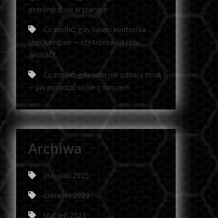
przekręcić się w stacyjce
Co zrobić, gdy świeci kontrolka
check engine — czy trzeba od razu
zjechać?
Co zrobić, gdy auto nie odpala zimą
— jak poradzić sobie z mrozem
Archiwa
listopad 2025
czerwiec 2023
styczeń 2023