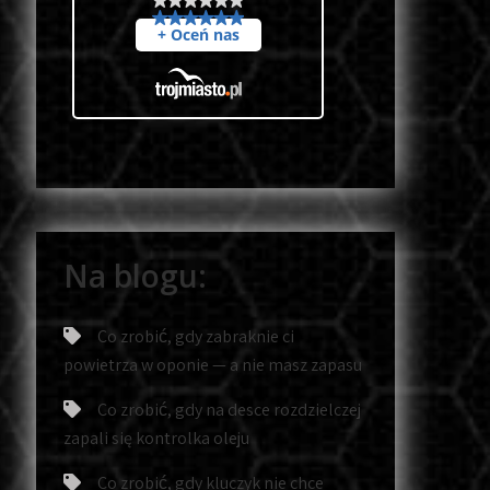
Na blogu:
Co zrobić, gdy zabraknie ci
powietrza w oponie — a nie masz zapasu
Co zrobić, gdy na desce rozdzielczej
zapali się kontrolka oleju
Co zrobić, gdy kluczyk nie chce