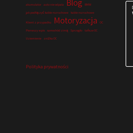
Blog
akumulator
auto nie odpala
BMW
jak podłączyć kable rozruchowe
kable rozruchowe
Motoryzacja
Klient z przypadku
OC
Pierwszy wpis
samochód zimą
Sprzęgło
tańsze OC
Uziemienie
zniżka OC
Polityka prywatności