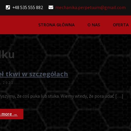
+48 535 555 882
mechanika.perpetuum@gmail.com
STRONA GŁÓWNA
O NAS
OFERTA
dku
eł tkwi w szczegółach
, 2022
łyszymy, że coś puka lub stuka. Wiemy wtedy, że pora udać […]
n more →