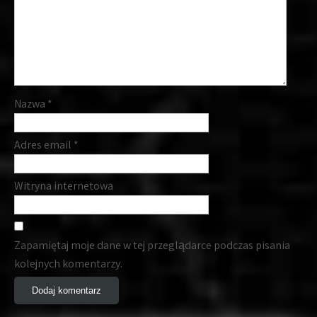
Nazwa
*
Adres email
*
Witryna internetowa
Zapamiętaj moje dane w tej przeglądarce podczas pisania
kolejnych komentarzy.