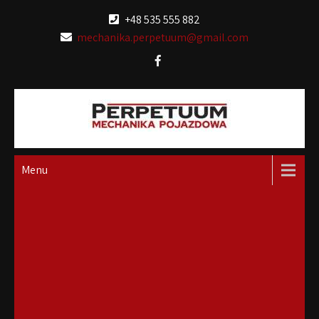
Skip
+48 535 555 882
to
mechanika.perpetuum@gmail.com
content
Perpetuum Auto
Constans et perpetua
Menu