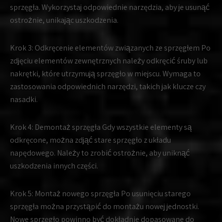
sprzęgła. Wykorzystaj odpowiednie narzędzia, aby je usunąć
ostrożnie, unikając uszkodzenia.
Krok 3:
Odkręcenie elementów związanych ze sprzęgłem Po
zdjęciu elementów zewnętrznych należy odkręcić śruby lub
nakrętki, które utrzymują sprzęgło w miejscu. Wymaga to
zastosowania odpowiednich narzędzi, takich jak klucze czy
nasadki.
Krok 4:
Demontaż sprzęgła Gdy wszystkie elementy są
odkręcone, można zdjąć stare sprzęgło z układu
napędowego. Należy to zrobić ostrożnie, aby uniknąć
uszkodzenia innych części.
Krok 5:
Montaż nowego sprzęgła Po usunięciu starego
sprzęgła można przystąpić do montażu nowej jednostki.
Nowe sprzęgło powinno być dokładnie dopasowane do