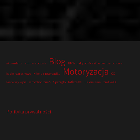
Blog
akumulator
auto nie odpala
BMW
jak podłączyć kable rozruchowe
Motoryzacja
kable rozruchowe
Klient z przypadku
OC
Pierwszy wpis
samochód zimą
Sprzęgło
tańsze OC
Uziemienie
zniżka OC
Polityka prywatności