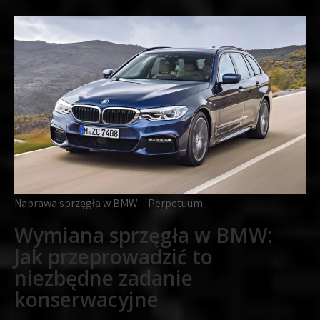
Naprawa sprzęgła w BMW – Perpetuum
Wymiana sprzęgła w BMW:
Jak przeprowadzić to
niezbędne zadanie
konserwacyjne